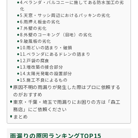
4.ベランダ・バルコニーに施してある防水加工の劣
化
5.天窓・サッシ周辺におけるパッキンの劣化
6.雨押え板金の劣化
7.外壁の劣化
8.外壁のコーキング（目地）の劣化
9.破風板の劣化
10.雨どいの詰まり・破損
11.ベランダにあるドレンの詰まり
12.戸袋の腐食
13.増改築の接合部分
14.太陽光発電の設置部分
15.施工不良によるもの
原因不明の雨漏りが発生した際はプロに依頼する
のがおすすめ
東京・千葉・埼玉で雨漏りにお困りの方は「森工
務店」にご依頼ください
まとめ
雨漏りの原因ランキングTOP15